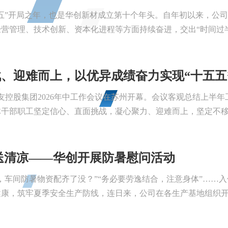
五”开局之年，也是华创新材成立第十个年头。自年初以来，公司
营管理、技术创新、资本化进程等方面持续奋进，交出“时间过半、
、迎难而上，以优异成绩奋力实现“十五五
华友控股集团2026年中工作会议在苏州开幕。会议客观总结上半
干部职工坚定信心、直面挑战，凝心聚力、迎难而上，坚定不移完
送清凉——华创开展防暑慰问活动
，车间防暑物资配齐了没？”“务必要劳逸结合，注意身体”……
康，筑牢夏季安全生产防线，连日来，公司在各生产基地组织开展夏