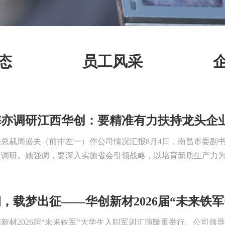
态
员工风采
梅亦调研江西华创：要精准有力扶持龙头企
兼总裁周盛夫（前排左一）作公司情况汇报8月4日，南昌市委副
调研。她强调，要深入实施省会引领战略，以培育新质生产力为核
，载梦出征——华创新材2026届“未来铁
创新材2026届“未来铁军”大学生入职军训汇演隆重举行。公司