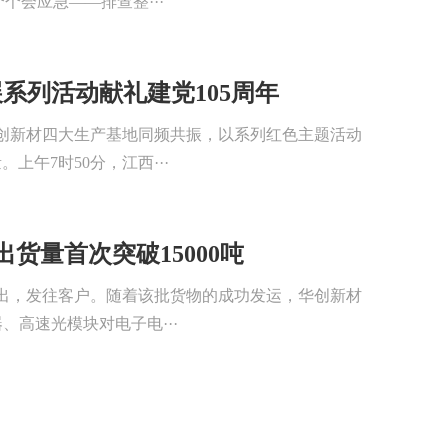
个会应急——排查整···
展系列活动献礼建党105周年
华创新材四大生产基地同频共振，以系列红色主题活动
午7时50分，江西···
货量首次突破15000吨
驶出，发往客户。随着该批货物的成功发运，华创新材
器、高速光模块对电子电···