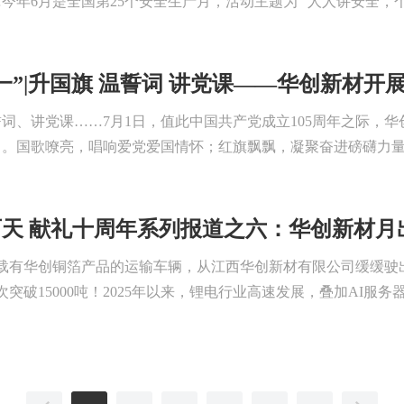
今年6月是全国第25个安全生产月，活动主题为 “人人讲安全，个
一”|升国旗 温誓词 讲党课——华创新材开
词、讲党课……7月1日，值此中国共产党成立105周年之际，
。国歌嘹亮，唱响爱党爱国情怀；红旗飘飘，凝聚奋进磅礴力量。上
天 献礼十周年系列报道之六：华创新材月出
，载有华创铜箔产品的运输车辆，从江西华创新材有限公司缓缓
次突破15000吨！2025年以来，锂电行业高速发展，叠加AI服务