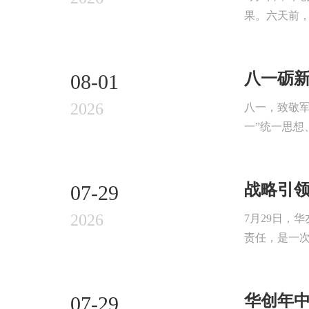
果。六天前，
八一砺
08-01
2026
八一，致敬
一”统一思想
战略引
07-29
2026
7月29日，
责任，是一次
华创年
07-29