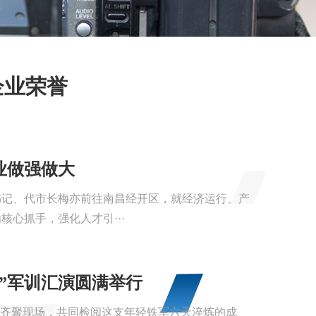
企业荣誉
业做强做大
书记、代市长梅亦前往南昌经开区，就经济运行、产
心抓手，强化人才引···
军”军训汇演圆满举行
领导齐聚现场，共同检阅这支年轻铁军六天淬炼的成