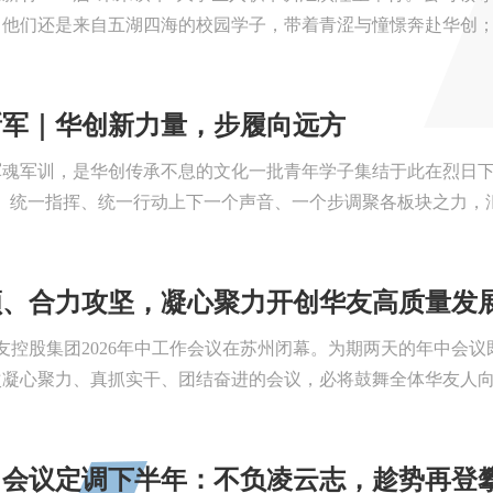
他们还是来自五湖四海的校园学子，带着青涩与憧憬奔赴华创；六
新军｜华创新力量，步履向远方
军魂军训，是华创传承不息的文化一批青年学子集结于此在烈日下
、统一指挥、统一行动上下一个声音、一个步调聚各板块之力，汇
领、合力攻坚，凝心聚力开创华友高质量发
华友控股集团2026年中工作会议在苏州闭幕。为期两天的年中
凝心聚力、真抓实干、团结奋进的会议，必将鼓舞全体华友人向着“5
中会议定调下半年：不负凌云志，趁势再登