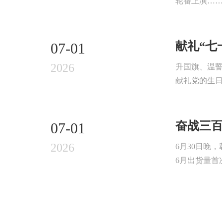
轮番上演……
献礼“七
07-01
2026
升国旗、温誓
献礼党的生日
奋战三百
07-01
2026
6月30日晚
6月出货量首